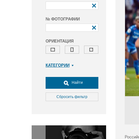
№ ФОТОГРАФИИ
ОРИЕНТАЦИЯ
КАТЕГОРИИ
Армия и ВПК
Досуг, туризм и отдых
Найти
Культура
Медицина
Сбросить фильтр
Наука
Образование
Общество
Окружающая среда
Политика
Россий