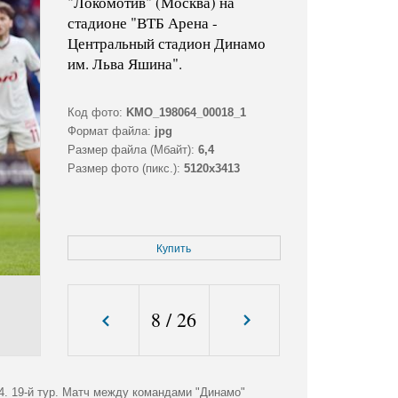
"Локомотив" (Москва) на
стадионе "ВТБ Арена -
Центральный стадион Динамо
им. Льва Яшина".
Код фото:
KMO_198064_00018_1
Формат файла:
jpg
Размер файла (Мбайт):
6,4
Размер фото (пикс.):
5120x3413
Купить
8
/
26
4. 19-й тур. Матч между командами "Динамо"