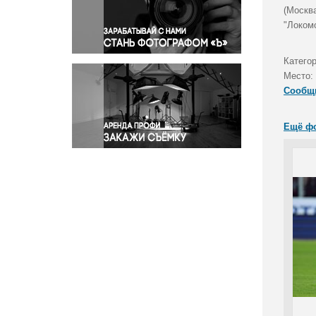
Правосудие
(Москв
"Локомо
Происшествия и конфликты
Религия
Катего
Светская жизнь
Место:
Спорт
Сообщ
Экология
Экономика и бизнес
Ещё ф