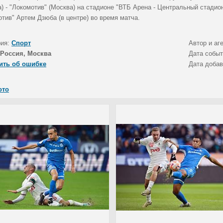
а) - "Локомотив" (Москва) на стадионе "ВТБ Арена - Центральный стади
тив" Артем Дзюба (в центре) во время матча.
рия:
Спорт
Автор и аг
Россия, Москва
Дата собы
ить об ошибке
Дата доба
ото