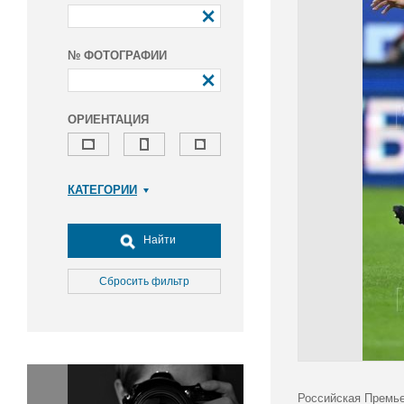
№ ФОТОГРАФИИ
ОРИЕНТАЦИЯ
КАТЕГОРИИ
Армия и ВПК
Досуг, туризм и отдых
Найти
Культура
Медицина
Сбросить фильтр
Наука
Образование
Общество
Окружающая среда
Политика
Российская Премье