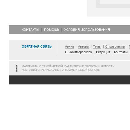
КОНТАКТЫ
ПОМОЩЬ
УСЛОВИЯ ИСПОЛЬЗОВАНИЯ
ОБРАТНАЯ СВЯЗЬ
Архив
Авторы
Темы
Справочники
О «Коммерсанте»
Редакция
Контакты
МАТЕРИАЛЫ С ТАКОЙ МЕТКОЙ, ПАРТНЕРСКИЕ ПРОЕКТЫ И НОВОСТИ
КОМПАНИЙ ОПУБЛИКОВАНЫ НА КОММЕРЧЕСКОЙ ОСНОВЕ