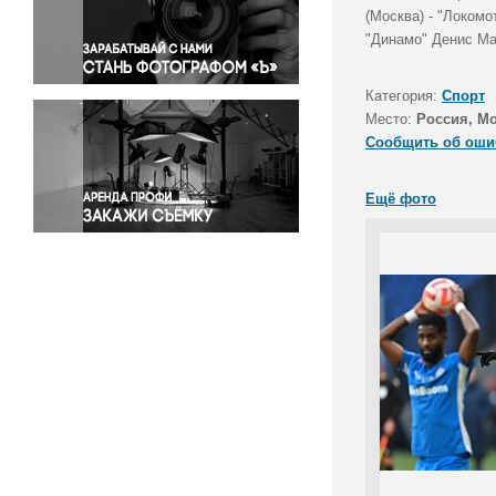
Правосудие
(Москва) - "Локом
"Динамо" Денис Ма
Происшествия и конфликты
Религия
Категория:
Спорт
Светская жизнь
Место:
Россия, М
Спорт
Сообщить об оши
Экология
Экономика и бизнес
Ещё фото