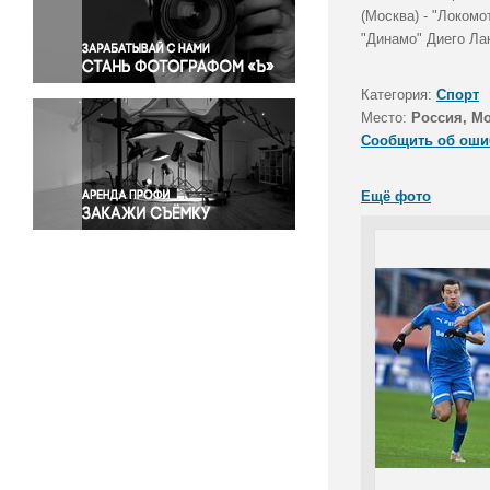
Правосудие
(Москва) - "Локом
"Динамо" Диего Лак
Происшествия и конфликты
Религия
Категория:
Спорт
Светская жизнь
Место:
Россия, М
Спорт
Сообщить об оши
Экология
Экономика и бизнес
Ещё фото