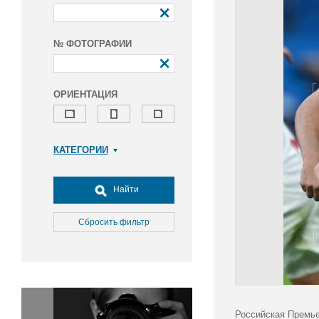
№ ФОТОГРАФИИ
ОРИЕНТАЦИЯ
КАТЕГОРИИ
Армия и ВПК
Досуг, туризм и отдых
Найти
Культура
Медицина
Сбросить фильтр
Наука
Образование
Общество
Окружающая среда
Политика
Российская Премье