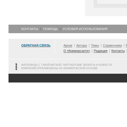
КОНТАКТЫ
ПОМОЩЬ
УСЛОВИЯ ИСПОЛЬЗОВАНИЯ
ОБРАТНАЯ СВЯЗЬ
Архив
Авторы
Темы
Справочники
О «Коммерсанте»
Редакция
Контакты
МАТЕРИАЛЫ С ТАКОЙ МЕТКОЙ, ПАРТНЕРСКИЕ ПРОЕКТЫ И НОВОСТИ
КОМПАНИЙ ОПУБЛИКОВАНЫ НА КОММЕРЧЕСКОЙ ОСНОВЕ