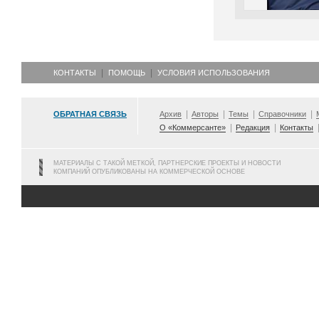
КОНТАКТЫ
ПОМОЩЬ
УСЛОВИЯ ИСПОЛЬЗОВАНИЯ
ОБРАТНАЯ СВЯЗЬ
Архив
Авторы
Темы
Справочники
О «Коммерсанте»
Редакция
Контакты
МАТЕРИАЛЫ С ТАКОЙ МЕТКОЙ, ПАРТНЕРСКИЕ ПРОЕКТЫ И НОВОСТИ
КОМПАНИЙ ОПУБЛИКОВАНЫ НА КОММЕРЧЕСКОЙ ОСНОВЕ