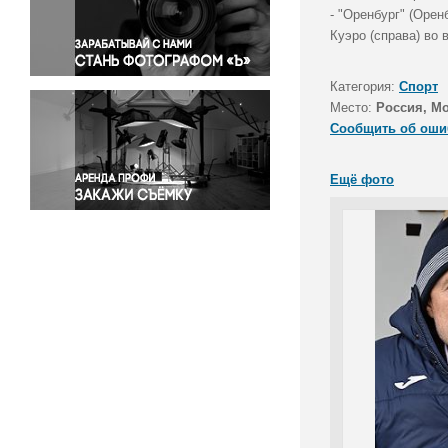
Правосудие
- "Оренбург" (Оре
Куэро (справа) во 
Происшествия и конфликты
Религия
Категория:
Спорт
Светская жизнь
Место:
Россия, М
Спорт
Сообщить об оши
Экология
Экономика и бизнес
Ещё фото