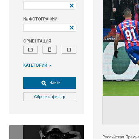
№ ФОТОГРАФИИ
ОРИЕНТАЦИЯ
КАТЕГОРИИ
Армия и ВПК
Досуг, туризм и отдых
Найти
Культура
Медицина
Сбросить фильтр
Наука
Образование
Общество
Окружающая среда
Политика
Российская Премье