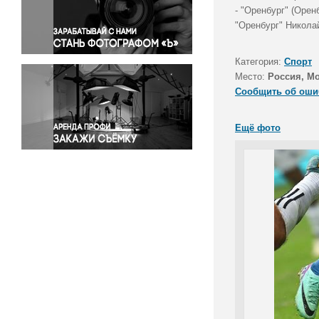
Правосудие
- "Оренбург" (Оре
"Оренбург" Никола
Происшествия и конфликты
Религия
Категория:
Спорт
Светская жизнь
Место:
Россия, М
Спорт
Сообщить об оши
Экология
Экономика и бизнес
Ещё фото