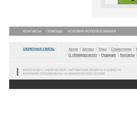
КОНТАКТЫ
ПОМОЩЬ
УСЛОВИЯ ИСПОЛЬЗОВАНИЯ
ОБРАТНАЯ СВЯЗЬ
Архив
Авторы
Темы
Справочники
О «Коммерсанте»
Редакция
Контакты
МАТЕРИАЛЫ С ТАКОЙ МЕТКОЙ, ПАРТНЕРСКИЕ ПРОЕКТЫ И НОВОСТИ
КОМПАНИЙ ОПУБЛИКОВАНЫ НА КОММЕРЧЕСКОЙ ОСНОВЕ