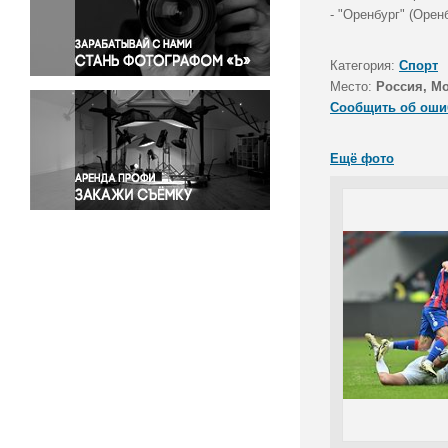
Правосудие
- "Оренбург" (Оре
Происшествия и конфликты
Религия
Категория:
Спорт
Место:
Россия, М
Светская жизнь
Сообщить об оши
Спорт
Экология
Ещё фото
Экономика и бизнес