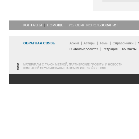
КОНТАКТЫ
ПОМОЩЬ
УСЛОВИЯ ИСПОЛЬЗОВАНИЯ
ОБРАТНАЯ СВЯЗЬ
Архив
Авторы
Темы
Справочники
О «Коммерсанте»
Редакция
Контакты
МАТЕРИАЛЫ С ТАКОЙ МЕТКОЙ, ПАРТНЕРСКИЕ ПРОЕКТЫ И НОВОСТИ
КОМПАНИЙ ОПУБЛИКОВАНЫ НА КОММЕРЧЕСКОЙ ОСНОВЕ