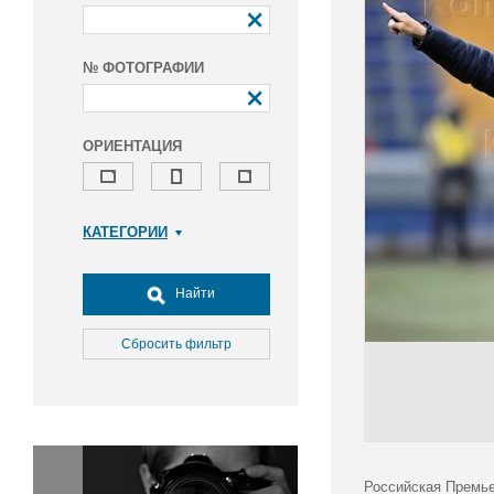
№ ФОТОГРАФИИ
ОРИЕНТАЦИЯ
КАТЕГОРИИ
Армия и ВПК
Досуг, туризм и отдых
Найти
Культура
Медицина
Сбросить фильтр
Наука
Образование
Общество
Окружающая среда
Политика
Российская Премье