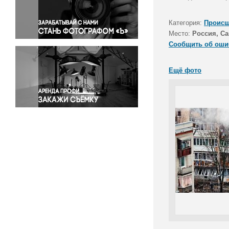
Правосудие
Происшествия и конфликты
Категория:
Происш
Религия
Место:
Россия, Са
Сообщить об оши
Светская жизнь
Спорт
Ещё фото
Экология
Экономика и бизнес