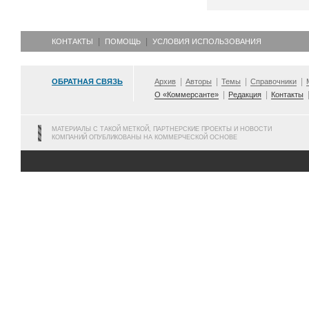
КОНТАКТЫ
ПОМОЩЬ
УСЛОВИЯ ИСПОЛЬЗОВАНИЯ
ОБРАТНАЯ СВЯЗЬ
Архив
Авторы
Темы
Справочники
О «Коммерсанте»
Редакция
Контакты
МАТЕРИАЛЫ С ТАКОЙ МЕТКОЙ, ПАРТНЕРСКИЕ ПРОЕКТЫ И НОВОСТИ
КОМПАНИЙ ОПУБЛИКОВАНЫ НА КОММЕРЧЕСКОЙ ОСНОВЕ