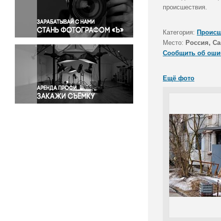
Правосудие
происшествия.
Происшествия и конфликты
Религия
Категория:
Происш
Место:
Россия, Са
Светская жизнь
Сообщить об оши
Спорт
Экология
Ещё фото
Экономика и бизнес