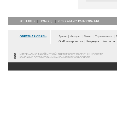
КОНТАКТЫ
ПОМОЩЬ
УСЛОВИЯ ИСПОЛЬЗОВАНИЯ
ОБРАТНАЯ СВЯЗЬ
Архив
Авторы
Темы
Справочники
О «Коммерсанте»
Редакция
Контакты
МАТЕРИАЛЫ С ТАКОЙ МЕТКОЙ, ПАРТНЕРСКИЕ ПРОЕКТЫ И НОВОСТИ
КОМПАНИЙ ОПУБЛИКОВАНЫ НА КОММЕРЧЕСКОЙ ОСНОВЕ