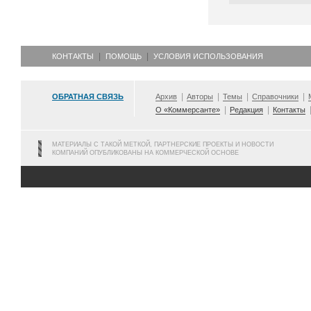
КОНТАКТЫ
ПОМОЩЬ
УСЛОВИЯ ИСПОЛЬЗОВАНИЯ
ОБРАТНАЯ СВЯЗЬ
Архив
Авторы
Темы
Справочники
О «Коммерсанте»
Редакция
Контакты
МАТЕРИАЛЫ С ТАКОЙ МЕТКОЙ, ПАРТНЕРСКИЕ ПРОЕКТЫ И НОВОСТИ
КОМПАНИЙ ОПУБЛИКОВАНЫ НА КОММЕРЧЕСКОЙ ОСНОВЕ