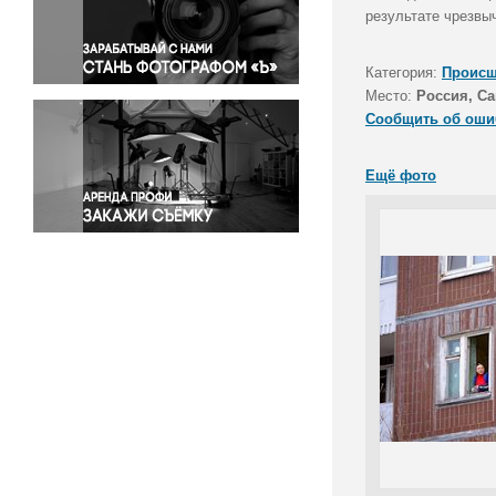
Правосудие
результате чрезвы
Происшествия и конфликты
Религия
Категория:
Происш
Место:
Россия, Са
Светская жизнь
Сообщить об оши
Спорт
Экология
Ещё фото
Экономика и бизнес