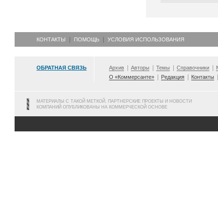
КОНТАКТЫ
ПОМОЩЬ
УСЛОВИЯ ИСПОЛЬЗОВАНИЯ
ОБРАТНАЯ СВЯЗЬ
Архив
Авторы
Темы
Справочники
О «Коммерсанте»
Редакция
Контакты
МАТЕРИАЛЫ С ТАКОЙ МЕТКОЙ, ПАРТНЕРСКИЕ ПРОЕКТЫ И НОВОСТИ
КОМПАНИЙ ОПУБЛИКОВАНЫ НА КОММЕРЧЕСКОЙ ОСНОВЕ