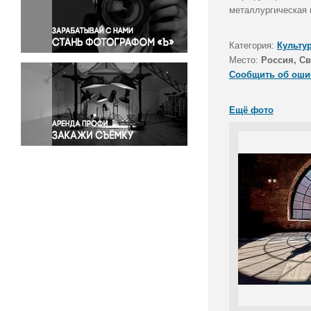
Правосудие
металлургическая 
Происшествия и конфликты
Религия
Категория:
Культу
Место:
Россия, Св
Светская жизнь
Сообщить об оши
Спорт
Экология
Ещё фото
Экономика и бизнес