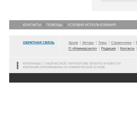
КОНТАКТЫ
ПОМОЩЬ
УСЛОВИЯ ИСПОЛЬЗОВАНИЯ
ОБРАТНАЯ СВЯЗЬ
Архив
Авторы
Темы
Справочники
О «Коммерсанте»
Редакция
Контакты
МАТЕРИАЛЫ С ТАКОЙ МЕТКОЙ, ПАРТНЕРСКИЕ ПРОЕКТЫ И НОВОСТИ
КОМПАНИЙ ОПУБЛИКОВАНЫ НА КОММЕРЧЕСКОЙ ОСНОВЕ