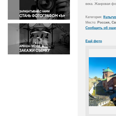
Правосудие
века. Жанровая фо
Происшествия и конфликты
Религия
Категория:
Культу
Место:
Россия, Св
Светская жизнь
Сообщить об оши
Спорт
Экология
Ещё фото
Экономика и бизнес