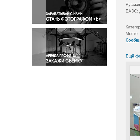
Правосудие
Русски
ЕАЭС: 
Происшествия и конфликты
Религия
Катего
Светская жизнь
Место:
Спорт
Сообщ
Экология
Экономика и бизнес
Ещё ф