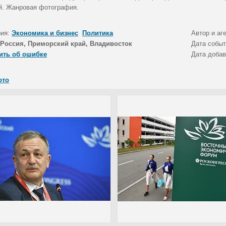
й. Жанровая фотография.
рия:
Экономика и бизнес
Политика
Автор и аг
Россия, Приморский край, Владивосток
Дата собы
ить об ошибке
Дата доба
ото