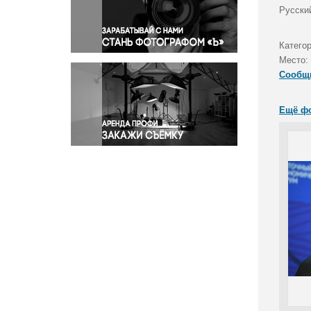
Правосудие
Русски
Происшествия и конфликты
Религия
Катего
Место:
Светская жизнь
Сообщ
Спорт
Экология
Ещё ф
Экономика и бизнес