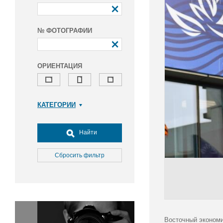
№ ФОТОГРАФИИ
ОРИЕНТАЦИЯ
КАТЕГОРИИ
Армия и ВПК
Досуг, туризм и отдых
Найти
Культура
Медицина
Сбросить фильтр
Наука
Образование
Общество
Окружающая среда
Политика
Восточный экономи