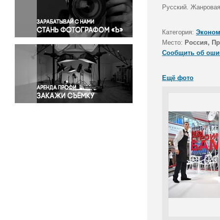
Правосудие
Русский. Жанрова
Происшествия и конфликты
Религия
Категория:
Эконом
Место:
Россия, П
Светская жизнь
Сообщить об оши
Спорт
Экология
Ещё фото
Экономика и бизнес