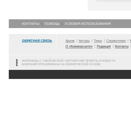
КОНТАКТЫ
ПОМОЩЬ
УСЛОВИЯ ИСПОЛЬЗОВАНИЯ
ОБРАТНАЯ СВЯЗЬ
Архив
Авторы
Темы
Справочники
О «Коммерсанте»
Редакция
Контакты
МАТЕРИАЛЫ С ТАКОЙ МЕТКОЙ, ПАРТНЕРСКИЕ ПРОЕКТЫ И НОВОСТИ
КОМПАНИЙ ОПУБЛИКОВАНЫ НА КОММЕРЧЕСКОЙ ОСНОВЕ