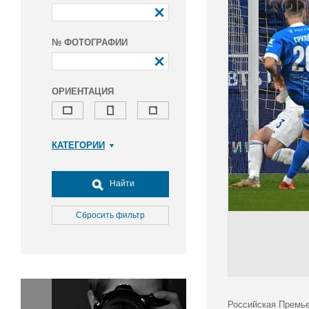
№ ФОТОГРАФИИ
ОРИЕНТАЦИЯ
КАТЕГОРИИ
Армия и ВПК
Досуг, туризм и отдых
Найти
Культура
Медицина
Сбросить фильтр
Наука
Образование
Общество
Окружающая среда
Политика
Российская Премье