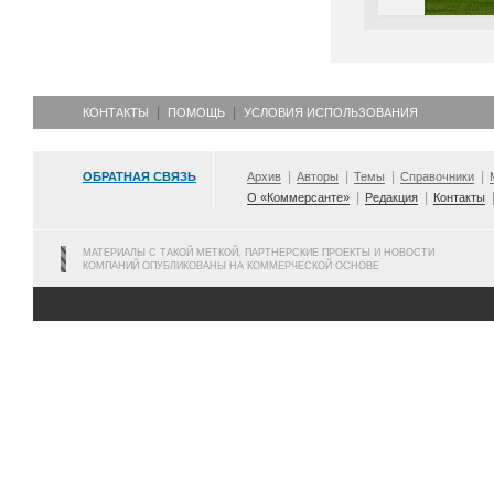
КОНТАКТЫ
ПОМОЩЬ
УСЛОВИЯ ИСПОЛЬЗОВАНИЯ
ОБРАТНАЯ СВЯЗЬ
Архив
Авторы
Темы
Справочники
О «Коммерсанте»
Редакция
Контакты
МАТЕРИАЛЫ С ТАКОЙ МЕТКОЙ, ПАРТНЕРСКИЕ ПРОЕКТЫ И НОВОСТИ
КОМПАНИЙ ОПУБЛИКОВАНЫ НА КОММЕРЧЕСКОЙ ОСНОВЕ