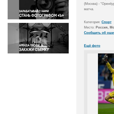
Правосудие
(Москва) - "Оренбу
матча.
Происшествия и конфликты
Религия
Категория:
Спорт
Светская жизнь
Место:
Россия, М
Спорт
Сообщить об оши
Экология
Экономика и бизнес
Ещё фото