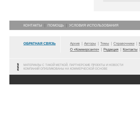
КОНТАКТЫ
ПОМОЩЬ
УСЛОВИЯ ИСПОЛЬЗОВАНИЯ
ОБРАТНАЯ СВЯЗЬ
Архив
Авторы
Темы
Справочники
О «Коммерсанте»
Редакция
Контакты
МАТЕРИАЛЫ С ТАКОЙ МЕТКОЙ, ПАРТНЕРСКИЕ ПРОЕКТЫ И НОВОСТИ
КОМПАНИЙ ОПУБЛИКОВАНЫ НА КОММЕРЧЕСКОЙ ОСНОВЕ