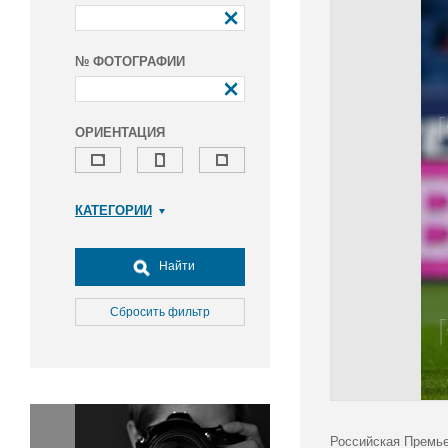
№ ФОТОГРАФИИ
ОРИЕНТАЦИЯ
КАТЕГОРИИ
Армия и ВПК
Досуг, туризм и отдых
Найти
Культура
Медицина
Сбросить фильтр
Наука
Образование
Общество
Окружающая среда
Политика
Российская Премье