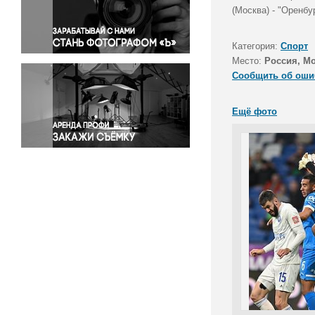
Правосудие
(Москва) - "Оренбу
Происшествия и конфликты
Религия
Категория:
Спорт
Место:
Россия, М
Светская жизнь
Сообщить об оши
Спорт
Экология
Ещё фото
Экономика и бизнес