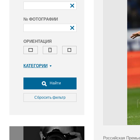
№ ФОТОГРАФИИ
ОРИЕНТАЦИЯ
КАТЕГОРИИ
Армия и ВПК
Досуг, туризм и отдых
Найти
Культура
Медицина
Сбросить фильтр
Наука
Образование
Общество
Окружающая среда
Политика
Российская Премье