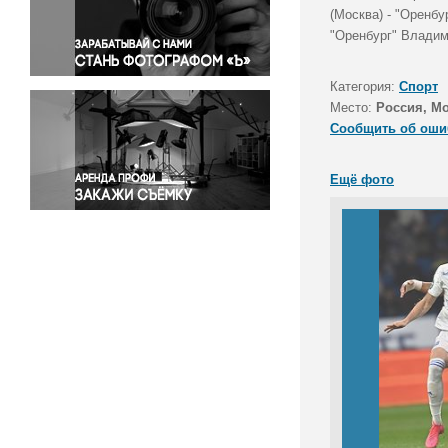
Правосудие
(Москва) - "Оренбу
"Оренбург" Владим
Происшествия и конфликты
Религия
Категория:
Спорт
Светская жизнь
Место:
Россия, М
Спорт
Сообщить об оши
Экология
Экономика и бизнес
Ещё фото