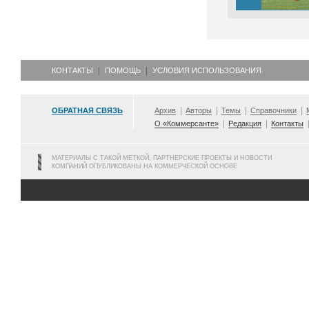
КОНТАКТЫ
ПОМОЩЬ
УСЛОВИЯ ИСПОЛЬЗОВАНИЯ
ОБРАТНАЯ СВЯЗЬ
Архив
Авторы
Темы
Справочники
О «Коммерсанте»
Редакция
Контакты
МАТЕРИАЛЫ С ТАКОЙ МЕТКОЙ, ПАРТНЕРСКИЕ ПРОЕКТЫ И НОВОСТИ
КОМПАНИЙ ОПУБЛИКОВАНЫ НА КОММЕРЧЕСКОЙ ОСНОВЕ