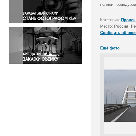
Правосудие
полной процедурой
Происшествия и конфликты
Религия
Категория:
Происш
Место:
Россия, Р
Светская жизнь
Сообщить об оши
Спорт
Экология
Ещё фото
Экономика и бизнес