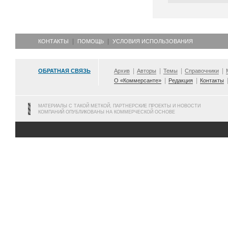
КОНТАКТЫ
ПОМОЩЬ
УСЛОВИЯ ИСПОЛЬЗОВАНИЯ
ОБРАТНАЯ СВЯЗЬ
Архив
Авторы
Темы
Справочники
О «Коммерсанте»
Редакция
Контакты
МАТЕРИАЛЫ С ТАКОЙ МЕТКОЙ, ПАРТНЕРСКИЕ ПРОЕКТЫ И НОВОСТИ
КОМПАНИЙ ОПУБЛИКОВАНЫ НА КОММЕРЧЕСКОЙ ОСНОВЕ