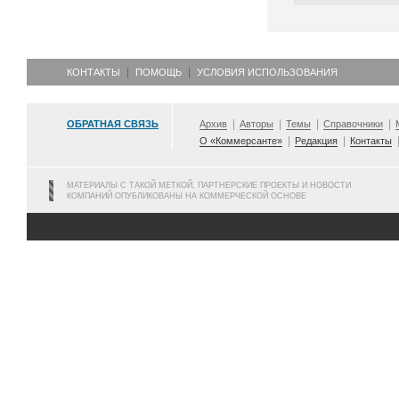
КОНТАКТЫ
ПОМОЩЬ
УСЛОВИЯ ИСПОЛЬЗОВАНИЯ
ОБРАТНАЯ СВЯЗЬ
Архив
Авторы
Темы
Справочники
О «Коммерсанте»
Редакция
Контакты
МАТЕРИАЛЫ С ТАКОЙ МЕТКОЙ, ПАРТНЕРСКИЕ ПРОЕКТЫ И НОВОСТИ
КОМПАНИЙ ОПУБЛИКОВАНЫ НА КОММЕРЧЕСКОЙ ОСНОВЕ