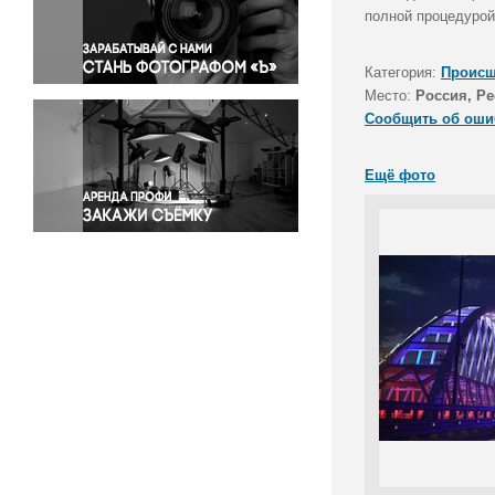
Правосудие
полной процедурой
Происшествия и конфликты
Религия
Категория:
Происш
Место:
Россия, Р
Светская жизнь
Сообщить об оши
Спорт
Экология
Ещё фото
Экономика и бизнес