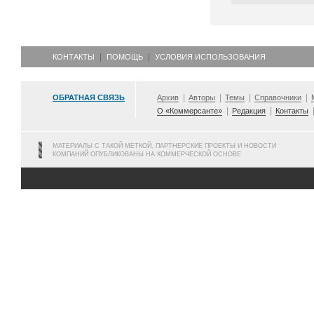
КОНТАКТЫ
ПОМОЩЬ
УСЛОВИЯ ИСПОЛЬЗОВАНИЯ
ОБРАТНАЯ СВЯЗЬ
Архив
Авторы
Темы
Справочники
О «Коммерсанте»
Редакция
Контакты
МАТЕРИАЛЫ С ТАКОЙ МЕТКОЙ, ПАРТНЕРСКИЕ ПРОЕКТЫ И НОВОСТИ
КОМПАНИЙ ОПУБЛИКОВАНЫ НА КОММЕРЧЕСКОЙ ОСНОВЕ