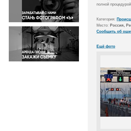
Правосудие
полной процедурой
Происшествия и конфликты
Религия
Категория:
Происш
Место:
Россия, Р
Светская жизнь
Сообщить об оши
Спорт
Экология
Ещё фото
Экономика и бизнес