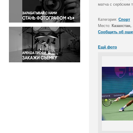
Правосудие
матча с сербским 
Происшествия и конфликты
Религия
Категория:
Спорт
Место:
Казахстан,
Светская жизнь
Сообщить об оши
Спорт
Экология
Ещё фото
Экономика и бизнес