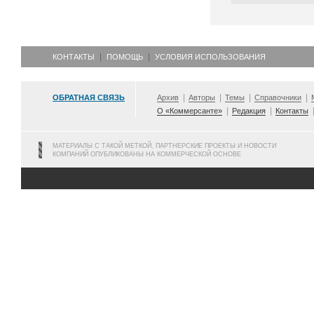
КОНТАКТЫ
ПОМОЩЬ
УСЛОВИЯ ИСПОЛЬЗОВАНИЯ
ОБРАТНАЯ СВЯЗЬ
Архив
Авторы
Темы
Справочники
О «Коммерсанте»
Редакция
Контакты
МАТЕРИАЛЫ С ТАКОЙ МЕТКОЙ, ПАРТНЕРСКИЕ ПРОЕКТЫ И НОВОСТИ
КОМПАНИЙ ОПУБЛИКОВАНЫ НА КОММЕРЧЕСКОЙ ОСНОВЕ