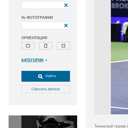
№ ФОТОГРАФИИ
ОРИЕНТАЦИЯ
КАТЕГОРИИ
Армия и ВПК
Досуг, туризм и отдых
Найти
Культура
Медицина
Сбросить фильтр
Наука
Образование
Общество
Окружающая среда
Политика
Теннисный турнир 