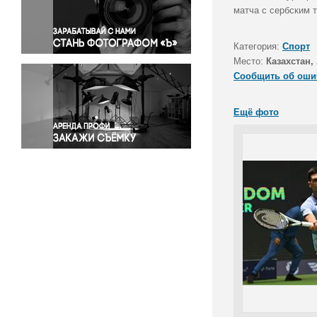
Правосудие
матча с сербским 
Происшествия и конфликты
Религия
Категория:
Спорт
Место:
Казахстан,
Светская жизнь
Сообщить об оши
Спорт
Экология
Ещё фото
Экономика и бизнес