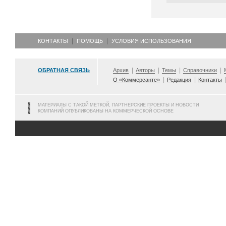
КОНТАКТЫ
ПОМОЩЬ
УСЛОВИЯ ИСПОЛЬЗОВАНИЯ
ОБРАТНАЯ СВЯЗЬ
Архив
Авторы
Темы
Справочники
О «Коммерсанте»
Редакция
Контакты
МАТЕРИАЛЫ С ТАКОЙ МЕТКОЙ, ПАРТНЕРСКИЕ ПРОЕКТЫ И НОВОСТИ
КОМПАНИЙ ОПУБЛИКОВАНЫ НА КОММЕРЧЕСКОЙ ОСНОВЕ