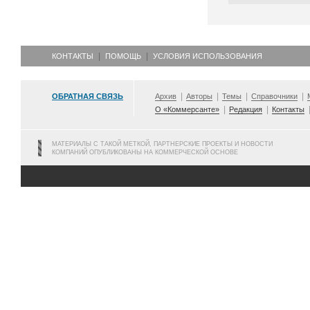
КОНТАКТЫ
ПОМОЩЬ
УСЛОВИЯ ИСПОЛЬЗОВАНИЯ
ОБРАТНАЯ СВЯЗЬ
Архив
Авторы
Темы
Справочники
О «Коммерсанте»
Редакция
Контакты
МАТЕРИАЛЫ С ТАКОЙ МЕТКОЙ, ПАРТНЕРСКИЕ ПРОЕКТЫ И НОВОСТИ
КОМПАНИЙ ОПУБЛИКОВАНЫ НА КОММЕРЧЕСКОЙ ОСНОВЕ