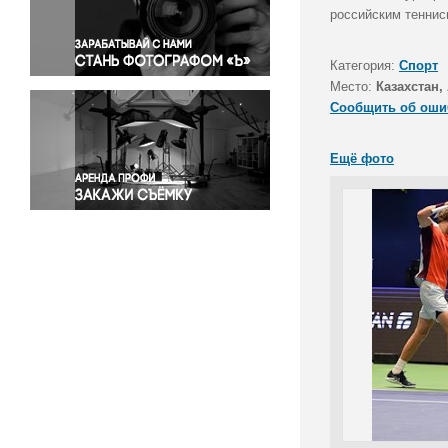
Правосудие
российским тенни
Происшествия и конфликты
Религия
Категория:
Спорт
Место:
Казахстан,
Светская жизнь
Сообщить об оши
Спорт
Экология
Ещё фото
Экономика и бизнес