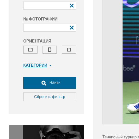
№ ФОТОГРАФИИ
ОРИЕНТАЦИЯ
КАТЕГОРИИ
Армия и ВПК
Досуг, туризм и отдых
Найти
Культура
Медицина
Сбросить фильтр
Наука
Образование
Общество
Окружающая среда
Политика
Теннисный турнир 