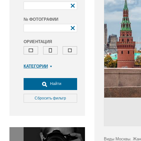
№ ФОТОГРАФИИ
ОРИЕНТАЦИЯ
КАТЕГОРИИ
Армия и ВПК
Досуг, туризм и отдых
Найти
Культура
Медицина
Сбросить фильтр
Наука
Образование
Общество
Окружающая среда
Политика
Виды Москвы. Жан