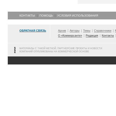
КОНТАКТЫ
ПОМОЩЬ
УСЛОВИЯ ИСПОЛЬЗОВАНИЯ
ОБРАТНАЯ СВЯЗЬ
Архив
Авторы
Темы
Справочники
О «Коммерсанте»
Редакция
Контакты
МАТЕРИАЛЫ С ТАКОЙ МЕТКОЙ, ПАРТНЕРСКИЕ ПРОЕКТЫ И НОВОСТИ
КОМПАНИЙ ОПУБЛИКОВАНЫ НА КОММЕРЧЕСКОЙ ОСНОВЕ