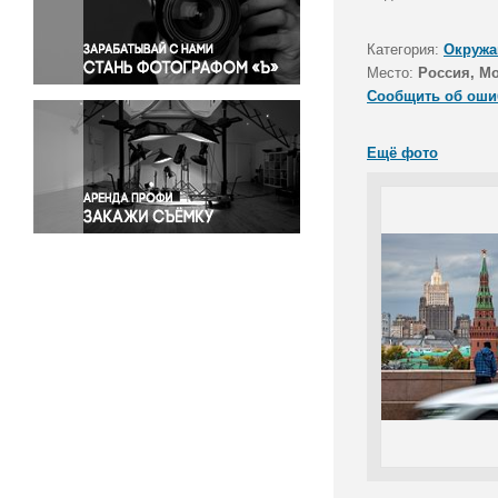
Правосудие
Происшествия и конфликты
Категория:
Окружа
Религия
Место:
Россия, М
Сообщить об оши
Светская жизнь
Спорт
Ещё фото
Экология
Экономика и бизнес