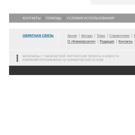
КОНТАКТЫ
ПОМОЩЬ
УСЛОВИЯ ИСПОЛЬЗОВАНИЯ
ОБРАТНАЯ СВЯЗЬ
Архив
Авторы
Темы
Справочники
О «Коммерсанте»
Редакция
Контакты
МАТЕРИАЛЫ С ТАКОЙ МЕТКОЙ, ПАРТНЕРСКИЕ ПРОЕКТЫ И НОВОСТИ
КОМПАНИЙ ОПУБЛИКОВАНЫ НА КОММЕРЧЕСКОЙ ОСНОВЕ