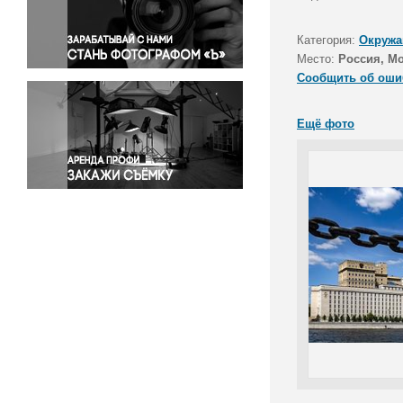
Правосудие
Происшествия и конфликты
Категория:
Окружа
Религия
Место:
Россия, М
Сообщить об оши
Светская жизнь
Спорт
Ещё фото
Экология
Экономика и бизнес