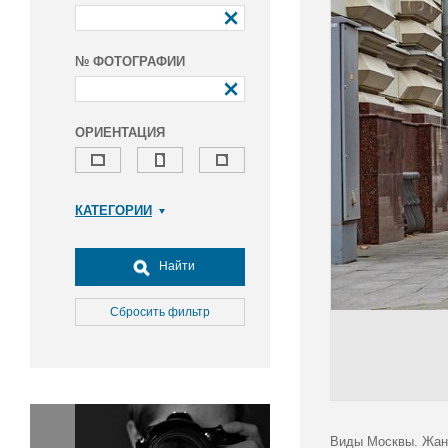
№ ФОТОГРАФИИ
ОРИЕНТАЦИЯ
КАТЕГОРИИ
Армия и ВПК
Досуг, туризм и отдых
Найти
Культура
Медицина
Сбросить фильтр
Наука
Образование
Общество
Окружающая среда
Политика
Виды Москвы. Жан