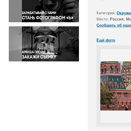
Правосудие
Происшествия и конфликты
Категория:
Окружа
Религия
Место:
Россия, М
Сообщить об оши
Светская жизнь
Спорт
Ещё фото
Экология
Экономика и бизнес