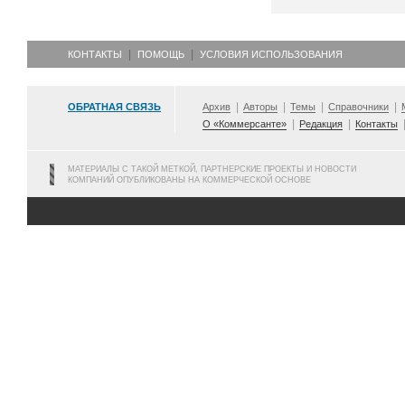
КОНТАКТЫ
ПОМОЩЬ
УСЛОВИЯ ИСПОЛЬЗОВАНИЯ
ОБРАТНАЯ СВЯЗЬ
Архив
Авторы
Темы
Справочники
О «Коммерсанте»
Редакция
Контакты
МАТЕРИАЛЫ С ТАКОЙ МЕТКОЙ, ПАРТНЕРСКИЕ ПРОЕКТЫ И НОВОСТИ
КОМПАНИЙ ОПУБЛИКОВАНЫ НА КОММЕРЧЕСКОЙ ОСНОВЕ