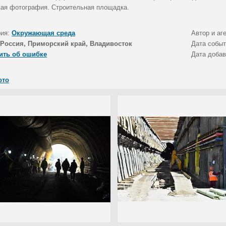
ая фотография. Строительная площадка.
рия:
Окружающая среда
Автор и аг
Россия, Приморский край, Владивосток
Дата собы
ить об ошибке
Дата доба
ото