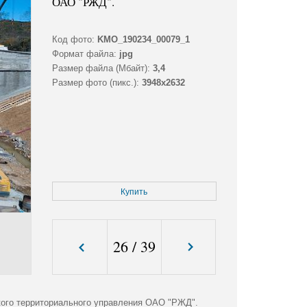
ОАО "РЖД".
Код фото:
KMO_190234_00079_1
Формат файла:
jpg
Размер файла (Мбайт):
3,4
Размер фото (пикс.):
3948x2632
Купить
26
/
39
кого территориального управления ОАО "РЖД".