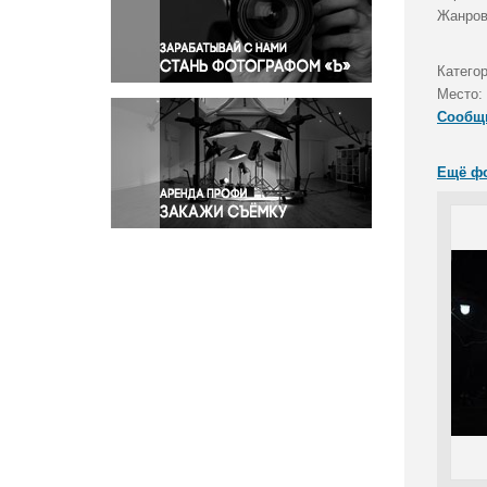
Правосудие
Жанров
Происшествия и конфликты
Религия
Катего
Место:
Светская жизнь
Сообщ
Спорт
Экология
Ещё ф
Экономика и бизнес