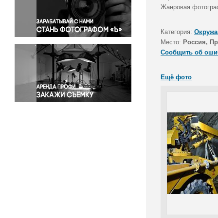
Правосудие
Жанровая фотограф
Происшествия и конфликты
Религия
Категория:
Окружа
Место:
Россия, П
Светская жизнь
Сообщить об оши
Спорт
Экология
Ещё фото
Экономика и бизнес