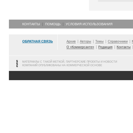
КОНТАКТЫ
ПОМОЩЬ
УСЛОВИЯ ИСПОЛЬЗОВАНИЯ
ОБРАТНАЯ СВЯЗЬ
Архив
Авторы
Темы
Справочники
О «Коммерсанте»
Редакция
Контакты
МАТЕРИАЛЫ С ТАКОЙ МЕТКОЙ, ПАРТНЕРСКИЕ ПРОЕКТЫ И НОВОСТИ
КОМПАНИЙ ОПУБЛИКОВАНЫ НА КОММЕРЧЕСКОЙ ОСНОВЕ