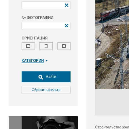
№ ФОТОГРАФИИ
ОРИЕНТАЦИЯ
КАТЕГОРИИ
Армия и ВПК
Досуг, туризм и отдых
Найти
Культура
Медицина
Сбросить фильтр
Наука
Образование
Общество
Окружающая среда
Политика
Строительство жел