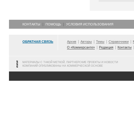
КОНТАКТЫ
ПОМОЩЬ
УСЛОВИЯ ИСПОЛЬЗОВАНИЯ
ОБРАТНАЯ СВЯЗЬ
Архив
Авторы
Темы
Справочники
О «Коммерсанте»
Редакция
Контакты
МАТЕРИАЛЫ С ТАКОЙ МЕТКОЙ, ПАРТНЕРСКИЕ ПРОЕКТЫ И НОВОСТИ
КОМПАНИЙ ОПУБЛИКОВАНЫ НА КОММЕРЧЕСКОЙ ОСНОВЕ