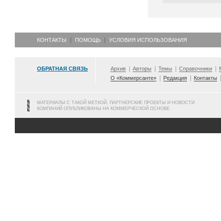
КОНТАКТЫ
ПОМОЩЬ
УСЛОВИЯ ИСПОЛЬЗОВАНИЯ
ОБРАТНАЯ СВЯЗЬ
Архив
Авторы
Темы
Справочники
О «Коммерсанте»
Редакция
Контакты
МАТЕРИАЛЫ С ТАКОЙ МЕТКОЙ, ПАРТНЕРСКИЕ ПРОЕКТЫ И НОВОСТИ
КОМПАНИЙ ОПУБЛИКОВАНЫ НА КОММЕРЧЕСКОЙ ОСНОВЕ