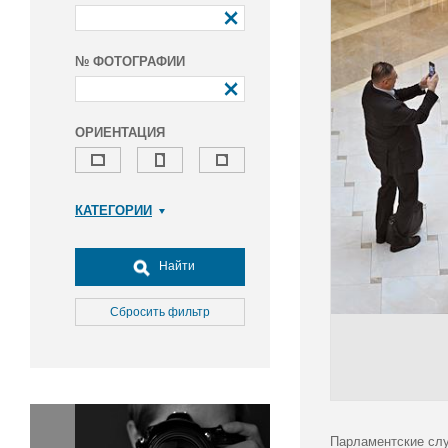
№ ФОТОГРАФИИ
ОРИЕНТАЦИЯ
КАТЕГОРИИ
Армия и ВПК
Досуг, туризм и отдых
Найти
Культура
Медицина
Сбросить фильтр
Наука
Образование
Общество
Окружающая среда
Политика
Парламентские слу