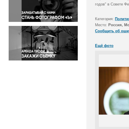
Правосудие
годов" в Совете Ф
Происшествия и конфликты
Религия
Категория:
Полити
Место:
Россия, М
Светская жизнь
Сообщить об оши
Спорт
Экология
Ещё фото
Экономика и бизнес