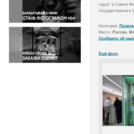
Правосудие
годов" в Совете Ф
государственного 
Происшествия и конфликты
Религия
Категория:
Полити
Светская жизнь
Место:
Россия, М
Спорт
Сообщить об оши
Экология
Экономика и бизнес
Ещё фото