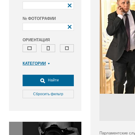
№ ФОТОГРАФИИ
ОРИЕНТАЦИЯ
КАТЕГОРИИ
Армия и ВПК
Досуг, туризм и отдых
Найти
Культура
Медицина
Сбросить фильтр
Наука
Образование
Общество
Окружающая среда
Политика
Парламентские слу