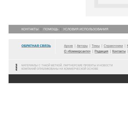
КОНТАКТЫ
ПОМОЩЬ
УСЛОВИЯ ИСПОЛЬЗОВАНИЯ
ОБРАТНАЯ СВЯЗЬ
Архив
Авторы
Темы
Справочники
О «Коммерсанте»
Редакция
Контакты
МАТЕРИАЛЫ С ТАКОЙ МЕТКОЙ, ПАРТНЕРСКИЕ ПРОЕКТЫ И НОВОСТИ
КОМПАНИЙ ОПУБЛИКОВАНЫ НА КОММЕРЧЕСКОЙ ОСНОВЕ