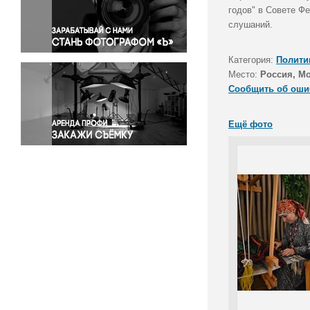
Правосудие
годов" в Совете Ф
слушаний.
Происшествия и конфликты
Религия
Категория:
Полити
Светская жизнь
Место:
Россия, М
Спорт
Сообщить об оши
Экология
Экономика и бизнес
Ещё фото