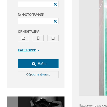
№ ФОТОГРАФИИ
ОРИЕНТАЦИЯ
КАТЕГОРИИ
Армия и ВПК
Досуг, туризм и отдых
Найти
Культура
Медицина
Сбросить фильтр
Наука
Образование
Общество
Окружающая среда
Политика
Парламентские слу