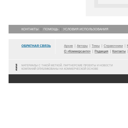
КОНТАКТЫ
ПОМОЩЬ
УСЛОВИЯ ИСПОЛЬЗОВАНИЯ
ОБРАТНАЯ СВЯЗЬ
Архив
Авторы
Темы
Справочники
О «Коммерсанте»
Редакция
Контакты
МАТЕРИАЛЫ С ТАКОЙ МЕТКОЙ, ПАРТНЕРСКИЕ ПРОЕКТЫ И НОВОСТИ
КОМПАНИЙ ОПУБЛИКОВАНЫ НА КОММЕРЧЕСКОЙ ОСНОВЕ