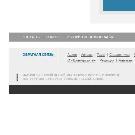
КОНТАКТЫ
ПОМОЩЬ
УСЛОВИЯ ИСПОЛЬЗОВАНИЯ
ОБРАТНАЯ СВЯЗЬ
Архив
Авторы
Темы
Справочники
О «Коммерсанте»
Редакция
Контакты
МАТЕРИАЛЫ С ТАКОЙ МЕТКОЙ, ПАРТНЕРСКИЕ ПРОЕКТЫ И НОВОСТИ
КОМПАНИЙ ОПУБЛИКОВАНЫ НА КОММЕРЧЕСКОЙ ОСНОВЕ