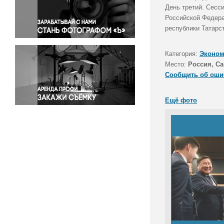
Правосудие
День третий. Сесс
Российской Федера
Происшествия и конфликты
республики Татарс
Религия
Светская жизнь
Категория:
Эконом
Спорт
Место:
Россия, Са
Экология
Сообщить об оши
Экономика и бизнес
Ещё фото