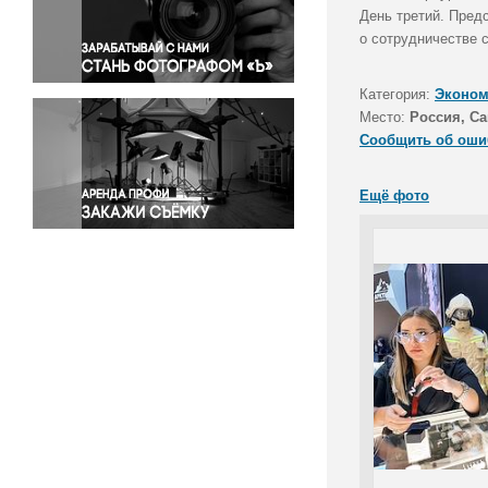
Правосудие
День третий. Пред
о сотрудничестве 
Происшествия и конфликты
Религия
Категория:
Эконом
Светская жизнь
Место:
Россия, Са
Спорт
Сообщить об оши
Экология
Экономика и бизнес
Ещё фото