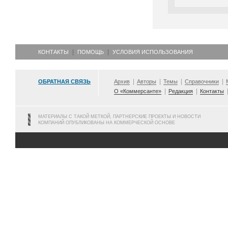
КОНТАКТЫ
ПОМОЩЬ
УСЛОВИЯ ИСПОЛЬЗОВАНИЯ
ОБРАТНАЯ СВЯЗЬ
Архив
Авторы
Темы
Справочники
О «Коммерсанте»
Редакция
Контакты
МАТЕРИАЛЫ С ТАКОЙ МЕТКОЙ, ПАРТНЕРСКИЕ ПРОЕКТЫ И НОВОСТИ
КОМПАНИЙ ОПУБЛИКОВАНЫ НА КОММЕРЧЕСКОЙ ОСНОВЕ