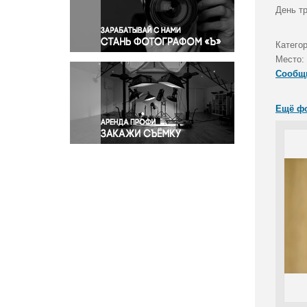
Правосудие
День т
Происшествия и конфликты
Религия
Катего
Место:
Светская жизнь
Сообщ
Спорт
Экология
Ещё ф
Экономика и бизнес