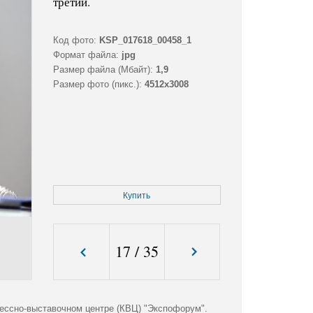
третий.
Код фото:
KSP_017618_00458_1
Формат файла:
jpg
Размер файла (Мбайт):
1,9
Размер фото (пикс.):
4512x3008
Купить
17
/
35
ессно-выставочном центре (КВЦ) "Экспофорум".