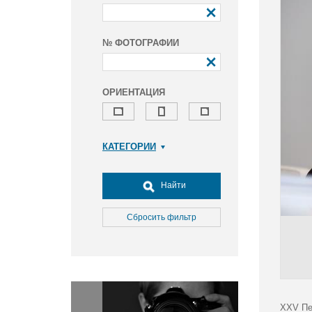
№ ФОТОГРАФИИ
ОРИЕНТАЦИЯ
КАТЕГОРИИ
Армия и ВПК
Досуг, туризм и отдых
Найти
Культура
Медицина
Сбросить фильтр
Наука
Образование
Общество
Окружающая среда
Политика
XXV Пе