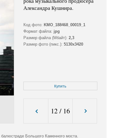
рока музыкального продюсера
Александра Кушнира.
Код фото:
KMO_188468_00019_1
Формат файла:
jpg
Размер файла (Мбайт):
2,3
Размер фото (пикс.):
5130x3420
Купить
12
/
16
а балюстраде Большого Каменного моста.