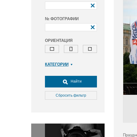
№ ФОТОГРАФИИ
ОРИЕНТАЦИЯ
КАТЕГОРИИ
Армия и ВПК
Досуг, туризм и отдых
Найти
Культура
Медицина
Сбросить фильтр
Наука
Образование
Общество
Окружающая среда
Политика
Праздн