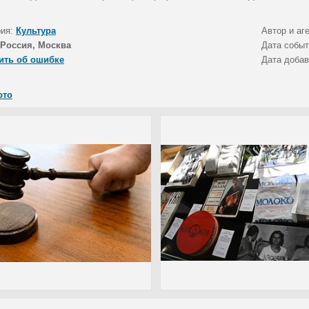
рия:
Культура
Автор и аг
Россия, Москва
Дата собы
ить об ошибке
Дата доба
ото