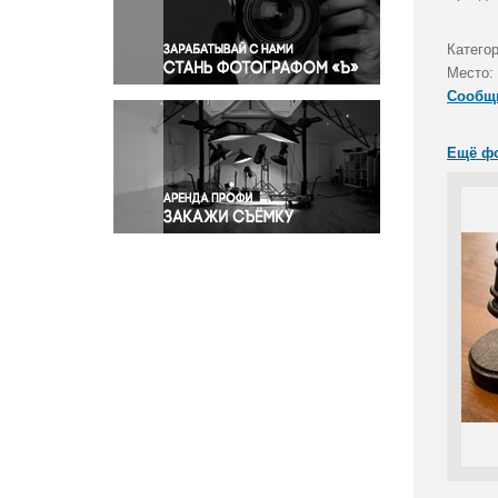
Правосудие
Происшествия и конфликты
Катего
Религия
Место:
Сообщ
Светская жизнь
Спорт
Ещё ф
Экология
Экономика и бизнес