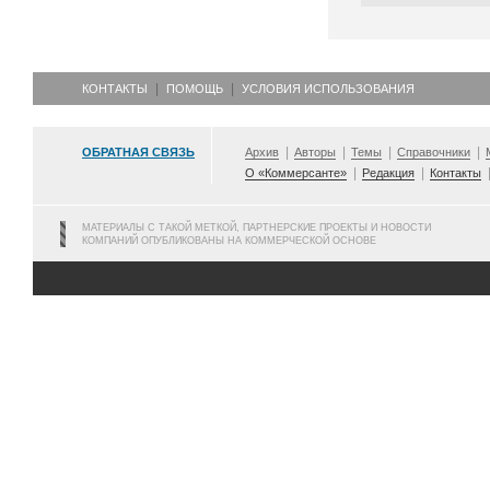
КОНТАКТЫ
ПОМОЩЬ
УСЛОВИЯ ИСПОЛЬЗОВАНИЯ
ОБРАТНАЯ СВЯЗЬ
Архив
Авторы
Темы
Справочники
О «Коммерсанте»
Редакция
Контакты
МАТЕРИАЛЫ С ТАКОЙ МЕТКОЙ, ПАРТНЕРСКИЕ ПРОЕКТЫ И НОВОСТИ
КОМПАНИЙ ОПУБЛИКОВАНЫ НА КОММЕРЧЕСКОЙ ОСНОВЕ