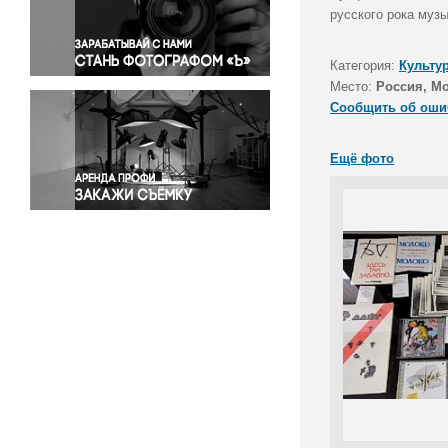
Правосудие
русского рока муз
Происшествия и конфликты
Религия
Категория:
Культу
Место:
Россия, М
Светская жизнь
Сообщить об оши
Спорт
Экология
Ещё фото
Экономика и бизнес