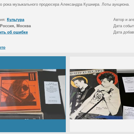
го рока музыкального продюсера Александра Кушнира. Лоты аукциона.
рия:
Культура
Автор и аг
Россия, Москва
Дата собы
ить об ошибке
Дата доба
ото