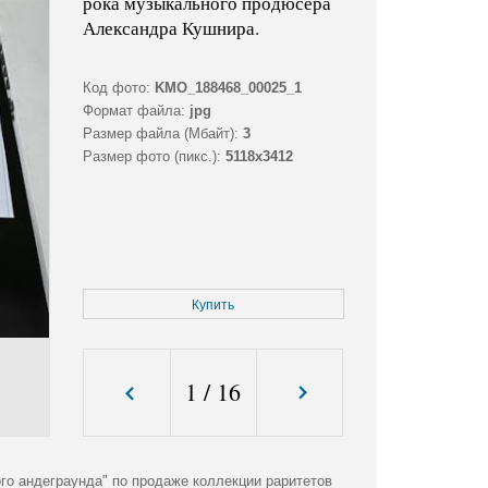
рока музыкального продюсера
Александра Кушнира.
Код фото:
KMO_188468_00025_1
Формат файла:
jpg
Размер файла (Мбайт):
3
Размер фото (пикс.):
5118x3412
Купить
1
/
16
ого андеграунда" по продаже коллекции раритетов