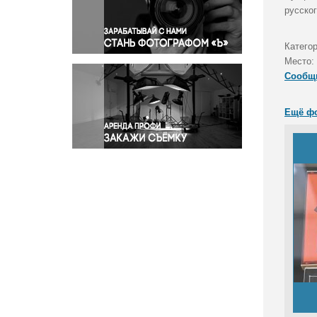
Правосудие
русско
Происшествия и конфликты
Религия
Катего
Место:
Светская жизнь
Сообщ
Спорт
Экология
Ещё ф
Экономика и бизнес