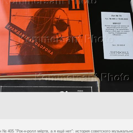
 № 405 "Рок-н-ролл мёртв, а я ещё нет": история советского музыкальн