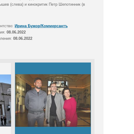
шев (слева) и кинокритик Петр Шепотинник (в
ентство:
Ирина Бужор/Коммерсантъ
тия:
08.06.2022
вления:
08.06.2022