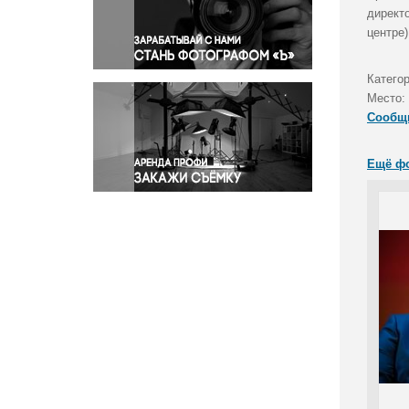
Правосудие
директ
центре)
Происшествия и конфликты
Религия
Катего
Светская жизнь
Место:
Спорт
Сообщ
Экология
Экономика и бизнес
Ещё ф