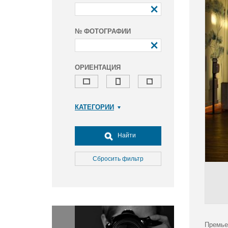
№ ФОТОГРАФИИ
ОРИЕНТАЦИЯ
КАТЕГОРИИ
Армия и ВПК
Досуг, туризм и отдых
Найти
Культура
Медицина
Сбросить фильтр
Наука
Образование
Общество
Окружающая среда
Политика
Премье