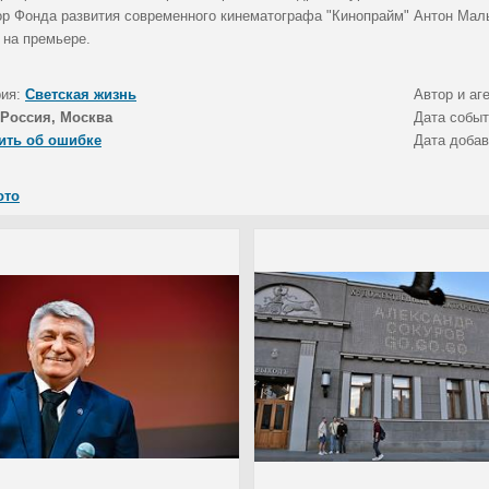
ор Фонда развития современного кинематографа "Кинопрайм" Антон Малы
 на премьере.
рия:
Светская жизнь
Автор и аг
Россия, Москва
Дата собы
ить об ошибке
Дата доба
ото