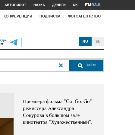
АВТОПИЛОТ
НАУКА
ДЕНЬГИ
UK
КОНФЕРЕНЦИИ
ПОДПИСКА
ФОТОАГЕНТСТВО
RU
EN
Найти
Премьера фильма "Go. Go. Go"
режиссера Александра
Сокурова в большом зале
кинотеатра "Художественный".