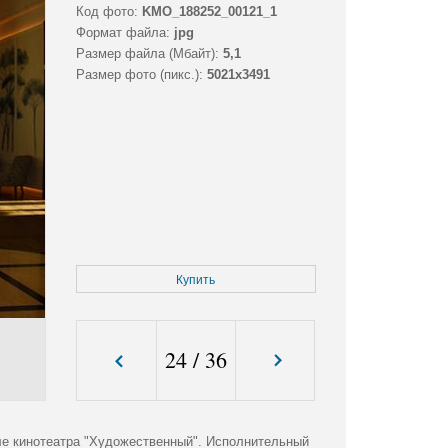
Код фото:
KMO_188252_00121_1
Формат файла:
jpg
Размер файла (Мбайт):
5,1
Размер фото (пикс.):
5021x3491
Купить
24
/
36
ле кинотеатра "Художественный". Исполнительный