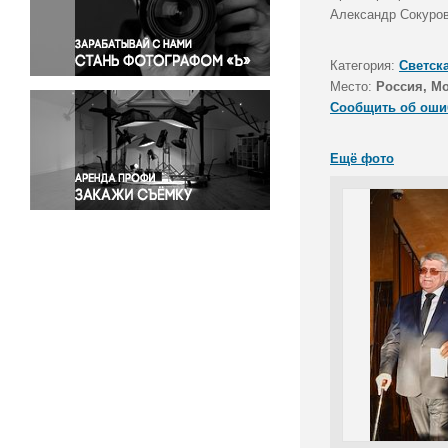
Правосудие
Александр Сокуров
Происшествия и конфликты
Религия
Категория:
Светск
Место:
Россия, М
Светская жизнь
Сообщить об оши
Спорт
Экология
Ещё фото
Экономика и бизнес