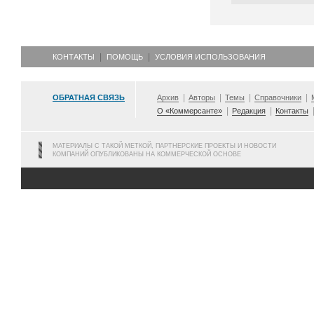
КОНТАКТЫ
ПОМОЩЬ
УСЛОВИЯ ИСПОЛЬЗОВАНИЯ
ОБРАТНАЯ СВЯЗЬ
Архив
Авторы
Темы
Справочники
О «Коммерсанте»
Редакция
Контакты
МАТЕРИАЛЫ С ТАКОЙ МЕТКОЙ, ПАРТНЕРСКИЕ ПРОЕКТЫ И НОВОСТИ
КОМПАНИЙ ОПУБЛИКОВАНЫ НА КОММЕРЧЕСКОЙ ОСНОВЕ