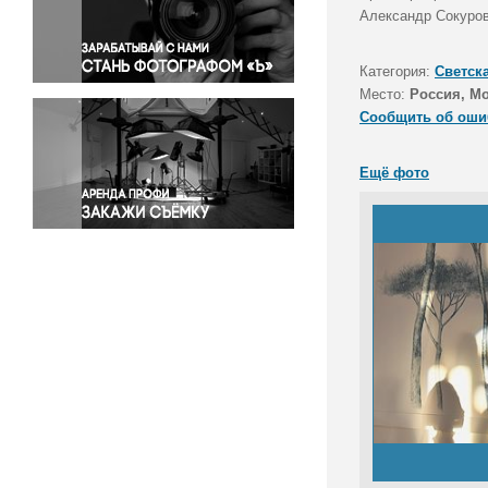
Правосудие
Александр Сокуров
Происшествия и конфликты
Религия
Категория:
Светск
Место:
Россия, М
Светская жизнь
Сообщить об оши
Спорт
Экология
Ещё фото
Экономика и бизнес