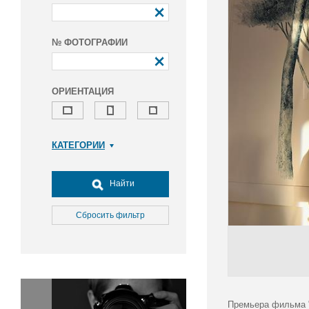
№ ФОТОГРАФИИ
ОРИЕНТАЦИЯ
КАТЕГОРИИ
Армия и ВПК
Досуг, туризм и отдых
Найти
Культура
Медицина
Сбросить фильтр
Наука
Образование
Общество
Окружающая среда
Политика
Премьера фильма "