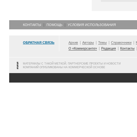
КОНТАКТЫ
ПОМОЩЬ
УСЛОВИЯ ИСПОЛЬЗОВАНИЯ
ОБРАТНАЯ СВЯЗЬ
Архив
Авторы
Темы
Справочники
О «Коммерсанте»
Редакция
Контакты
МАТЕРИАЛЫ С ТАКОЙ МЕТКОЙ, ПАРТНЕРСКИЕ ПРОЕКТЫ И НОВОСТИ
КОМПАНИЙ ОПУБЛИКОВАНЫ НА КОММЕРЧЕСКОЙ ОСНОВЕ