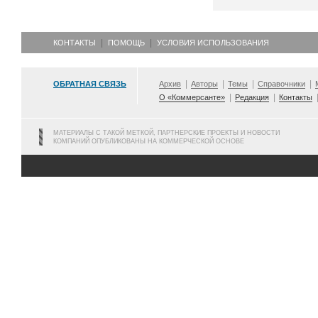
КОНТАКТЫ
ПОМОЩЬ
УСЛОВИЯ ИСПОЛЬЗОВАНИЯ
ОБРАТНАЯ СВЯЗЬ
Архив
Авторы
Темы
Справочники
О «Коммерсанте»
Редакция
Контакты
МАТЕРИАЛЫ С ТАКОЙ МЕТКОЙ, ПАРТНЕРСКИЕ ПРОЕКТЫ И НОВОСТИ
КОМПАНИЙ ОПУБЛИКОВАНЫ НА КОММЕРЧЕСКОЙ ОСНОВЕ