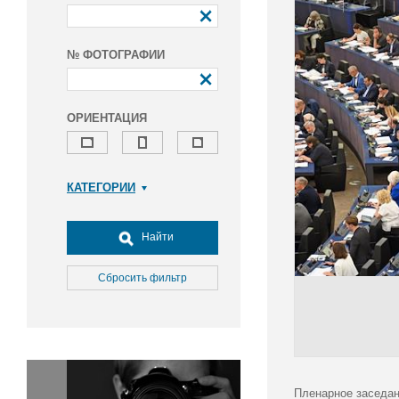
№ ФОТОГРАФИИ
ОРИЕНТАЦИЯ
КАТЕГОРИИ
Армия и ВПК
Досуг, туризм и отдых
Найти
Культура
Медицина
Сбросить фильтр
Наука
Образование
Общество
Окружающая среда
Политика
Пленарное заседан