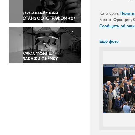
Правосудие
Происшествия и конфликты
Категория:
Полити
Религия
Место:
Франция, 
Сообщить об оши
Светская жизнь
Спорт
Ещё фото
Экология
Экономика и бизнес