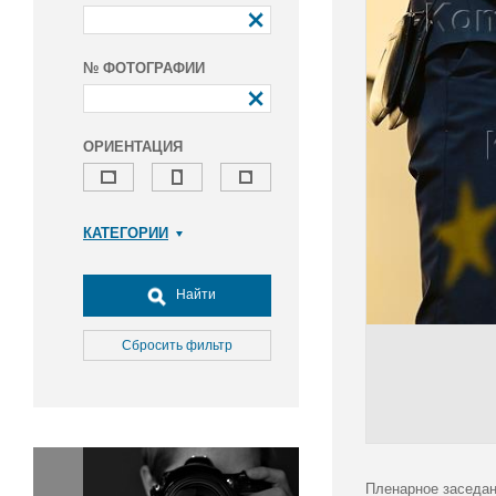
№ ФОТОГРАФИИ
ОРИЕНТАЦИЯ
КАТЕГОРИИ
Армия и ВПК
Досуг, туризм и отдых
Найти
Культура
Медицина
Сбросить фильтр
Наука
Образование
Общество
Окружающая среда
Политика
Пленарное заседан