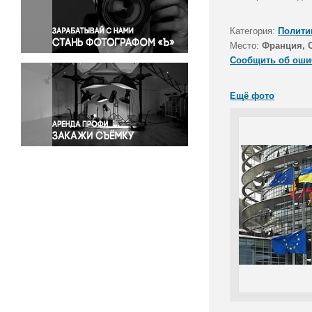
Правосудие
Происшествия и конфликты
Категория:
Полити
Религия
Место:
Франция, 
Сообщить об оши
Светская жизнь
Спорт
Ещё фото
Экология
Экономика и бизнес