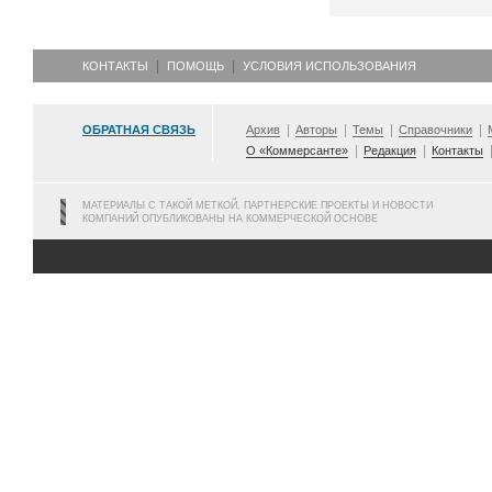
КОНТАКТЫ
ПОМОЩЬ
УСЛОВИЯ ИСПОЛЬЗОВАНИЯ
ОБРАТНАЯ СВЯЗЬ
Архив
Авторы
Темы
Справочники
О «Коммерсанте»
Редакция
Контакты
МАТЕРИАЛЫ С ТАКОЙ МЕТКОЙ, ПАРТНЕРСКИЕ ПРОЕКТЫ И НОВОСТИ
КОМПАНИЙ ОПУБЛИКОВАНЫ НА КОММЕРЧЕСКОЙ ОСНОВЕ