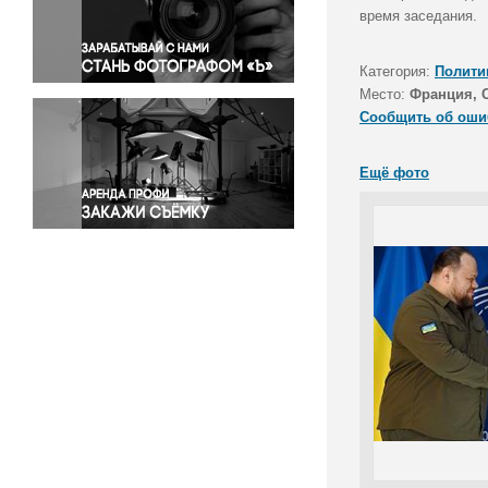
Правосудие
время заседания.
Происшествия и конфликты
Религия
Категория:
Полити
Место:
Франция, 
Светская жизнь
Сообщить об оши
Спорт
Экология
Ещё фото
Экономика и бизнес