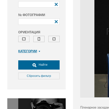
№ ФОТОГРАФИИ
ОРИЕНТАЦИЯ
КАТЕГОРИИ
Армия и ВПК
Досуг, туризм и отдых
Найти
Культура
Медицина
Сбросить фильтр
Наука
Образование
Общество
Окружающая среда
Политика
Пленарное заседан