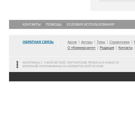
КОНТАКТЫ
ПОМОЩЬ
УСЛОВИЯ ИСПОЛЬЗОВАНИЯ
ОБРАТНАЯ СВЯЗЬ
Архив
Авторы
Темы
Справочники
О «Коммерсанте»
Редакция
Контакты
МАТЕРИАЛЫ С ТАКОЙ МЕТКОЙ, ПАРТНЕРСКИЕ ПРОЕКТЫ И НОВОСТИ
КОМПАНИЙ ОПУБЛИКОВАНЫ НА КОММЕРЧЕСКОЙ ОСНОВЕ