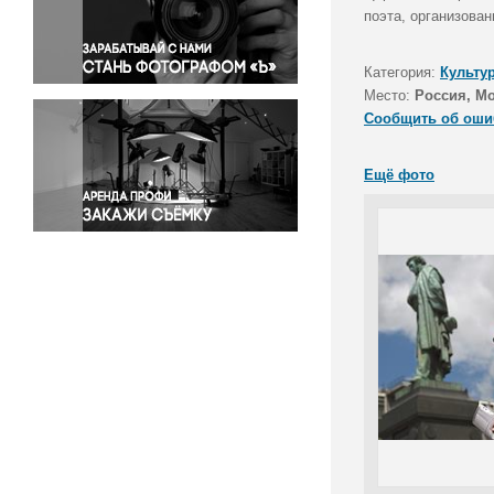
Правосудие
поэта, организова
Происшествия и конфликты
Религия
Категория:
Культу
Место:
Россия, М
Светская жизнь
Сообщить об оши
Спорт
Экология
Ещё фото
Экономика и бизнес