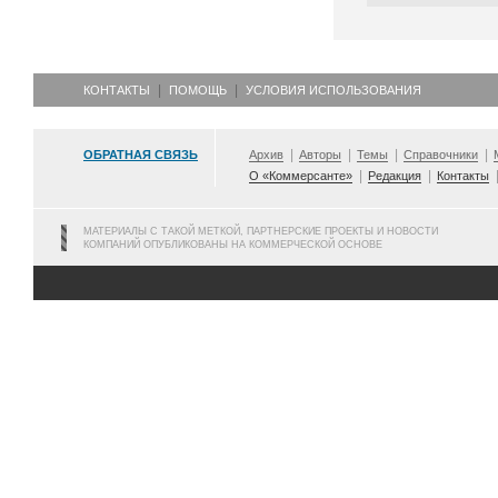
КОНТАКТЫ
ПОМОЩЬ
УСЛОВИЯ ИСПОЛЬЗОВАНИЯ
ОБРАТНАЯ СВЯЗЬ
Архив
Авторы
Темы
Справочники
О «Коммерсанте»
Редакция
Контакты
МАТЕРИАЛЫ С ТАКОЙ МЕТКОЙ, ПАРТНЕРСКИЕ ПРОЕКТЫ И НОВОСТИ
КОМПАНИЙ ОПУБЛИКОВАНЫ НА КОММЕРЧЕСКОЙ ОСНОВЕ