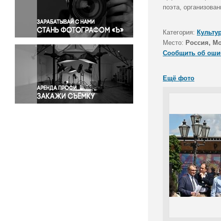
Правосудие
поэта, организова
Происшествия и конфликты
Религия
Категория:
Культу
Место:
Россия, М
Светская жизнь
Сообщить об оши
Спорт
Экология
Ещё фото
Экономика и бизнес