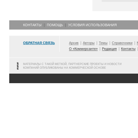
КОНТАКТЫ
ПОМОЩЬ
УСЛОВИЯ ИСПОЛЬЗОВАНИЯ
ОБРАТНАЯ СВЯЗЬ
Архив
Авторы
Темы
Справочники
О «Коммерсанте»
Редакция
Контакты
МАТЕРИАЛЫ С ТАКОЙ МЕТКОЙ, ПАРТНЕРСКИЕ ПРОЕКТЫ И НОВОСТИ
КОМПАНИЙ ОПУБЛИКОВАНЫ НА КОММЕРЧЕСКОЙ ОСНОВЕ