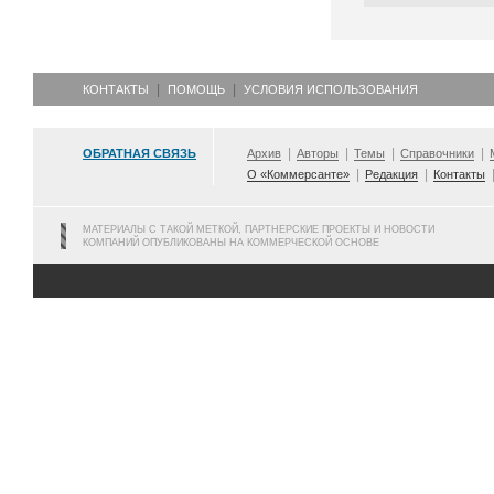
КОНТАКТЫ
ПОМОЩЬ
УСЛОВИЯ ИСПОЛЬЗОВАНИЯ
ОБРАТНАЯ СВЯЗЬ
Архив
Авторы
Темы
Справочники
О «Коммерсанте»
Редакция
Контакты
МАТЕРИАЛЫ С ТАКОЙ МЕТКОЙ, ПАРТНЕРСКИЕ ПРОЕКТЫ И НОВОСТИ
КОМПАНИЙ ОПУБЛИКОВАНЫ НА КОММЕРЧЕСКОЙ ОСНОВЕ