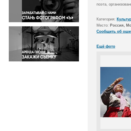
Правосудие
поэта, организова
Происшествия и конфликты
Религия
Категория:
Культу
Место:
Россия, М
Светская жизнь
Сообщить об оши
Спорт
Экология
Ещё фото
Экономика и бизнес