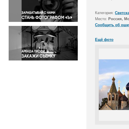
Правосудие
Происшествия и конфликты
Категория:
Светск
Религия
Место:
Россия, М
Сообщить об оши
Светская жизнь
Спорт
Ещё фото
Экология
Экономика и бизнес