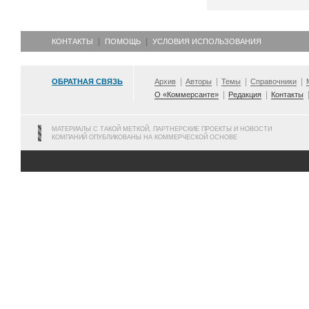
КОНТАКТЫ
ПОМОЩЬ
УСЛОВИЯ ИСПОЛЬЗОВАНИЯ
ОБРАТНАЯ СВЯЗЬ
Архив
Авторы
Темы
Справочники
О «Коммерсанте»
Редакция
Контакты
МАТЕРИАЛЫ С ТАКОЙ МЕТКОЙ, ПАРТНЕРСКИЕ ПРОЕКТЫ И НОВОСТИ
КОМПАНИЙ ОПУБЛИКОВАНЫ НА КОММЕРЧЕСКОЙ ОСНОВЕ