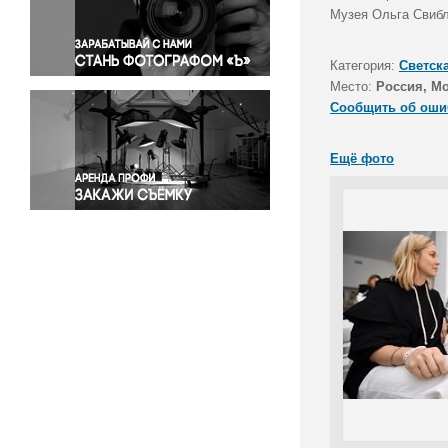
Правосудие
Музея Ольга Свибл
Происшествия и конфликты
Религия
Категория:
Светск
Место:
Россия, М
Светская жизнь
Сообщить об оши
Спорт
Экология
Ещё фото
Экономика и бизнес