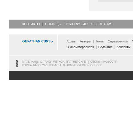
КОНТАКТЫ
ПОМОЩЬ
УСЛОВИЯ ИСПОЛЬЗОВАНИЯ
ОБРАТНАЯ СВЯЗЬ
Архив
Авторы
Темы
Справочники
О «Коммерсанте»
Редакция
Контакты
МАТЕРИАЛЫ С ТАКОЙ МЕТКОЙ, ПАРТНЕРСКИЕ ПРОЕКТЫ И НОВОСТИ
КОМПАНИЙ ОПУБЛИКОВАНЫ НА КОММЕРЧЕСКОЙ ОСНОВЕ