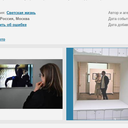
рия:
Светская жизнь
Автор и аг
Россия, Москва
Дата собы
ить об ошибке
Дата доба
ото