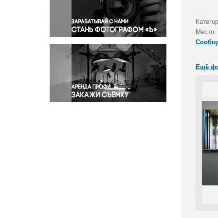
Правосудие
Происшествия и конфликты
Катего
Религия
Место:
Сообщ
Светская жизнь
Спорт
Ещё ф
Экология
Экономика и бизнес